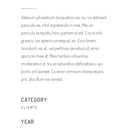
Alienum phaedrum torquatos nec eu, vis detraxit
periculis ex, nihil expetendis in mei. Mei an
pericula euripidis, hinc partem ei est. Eos ei nisl
graecis, vix apeririconsequat an. Eius lorem
tincidunt vix at, vel pertinax sensibus id, error
epicurei mea et. Mea facilisis urbanitas
moderatius id. Vis ei rationibus definiebas u qui
purto zril laoreet. Ex error omnium interpretaris
pro, alia illum ea vimest.
CATEGORY:
CLIENTS
YEAR: