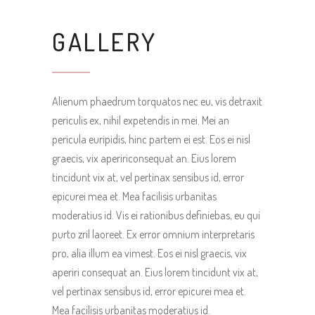
GALLERY
Alienum phaedrum torquatos nec eu, vis detraxit
periculis ex, nihil expetendis in mei. Mei an
pericula euripidis, hinc partem ei est. Eos ei nisl
graecis, vix apeririconsequat an. Eius lorem
tincidunt vix at, vel pertinax sensibus id, error
epicurei mea et. Mea facilisis urbanitas
moderatius id. Vis ei rationibus definiebas, eu qui
purto zril laoreet. Ex error omnium interpretaris
pro, alia illum ea vimest. Eos ei nisl graecis, vix
aperiri consequat an. Eius lorem tincidunt vix at,
vel pertinax sensibus id, error epicurei mea et.
Mea facilisis urbanitas moderatius id.