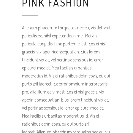
PINK FASHION
Alienum phaedrum torquatos nec eu, vis detraxit
periculis ex, nihil expetendis in mei. Mei an
pericula euripidis, hinc partem ei est. Eos ei nisl
graecis, vix apeririconsequat an. Eius lorem
tincidunt vix at, vel pertinax sensibus id, error
epicurei mea et. Mea facilisis urbanitas
moderatius id. Vis ei rationibus definiebas, eu qui
purto zril laoreet. Ex error omnium interpretaris
pro, alia illum ea vimest. Eos ei nisl graecis, vix
aperiri consequat an. Eius lorem tincidunt vix at,
vel pertinax sensibus id, error epicurei mea et.
Mea facilisis urbanitas moderatius id. Vis ei
rationibus definiebas, eu qui purto zril
laoreet. Alienum phaedrum torquatos nec eu, vis