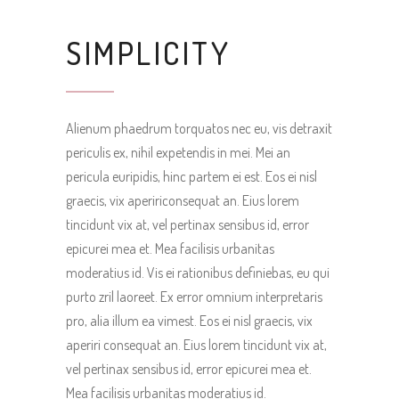
SIMPLICITY
Alienum phaedrum torquatos nec eu, vis detraxit
periculis ex, nihil expetendis in mei. Mei an
pericula euripidis, hinc partem ei est. Eos ei nisl
graecis, vix apeririconsequat an. Eius lorem
tincidunt vix at, vel pertinax sensibus id, error
epicurei mea et. Mea facilisis urbanitas
moderatius id. Vis ei rationibus definiebas, eu qui
purto zril laoreet. Ex error omnium interpretaris
pro, alia illum ea vimest. Eos ei nisl graecis, vix
aperiri consequat an. Eius lorem tincidunt vix at,
vel pertinax sensibus id, error epicurei mea et.
Mea facilisis urbanitas moderatius id.