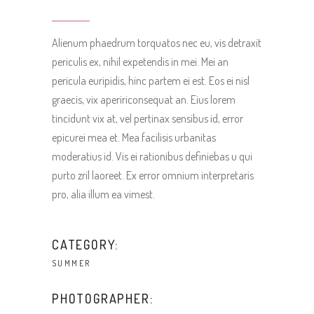
Alienum phaedrum torquatos nec eu, vis detraxit
periculis ex, nihil expetendis in mei. Mei an
pericula euripidis, hinc partem ei est. Eos ei nisl
graecis, vix apeririconsequat an. Eius lorem
tincidunt vix at, vel pertinax sensibus id, error
epicurei mea et. Mea facilisis urbanitas
moderatius id. Vis ei rationibus definiebas u qui
purto zril laoreet. Ex error omnium interpretaris
pro, alia illum ea vimest.
CATEGORY:
SUMMER
PHOTOGRAPHER: